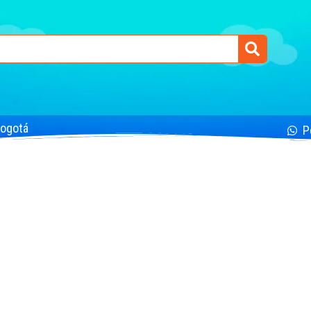
Bogotá
P