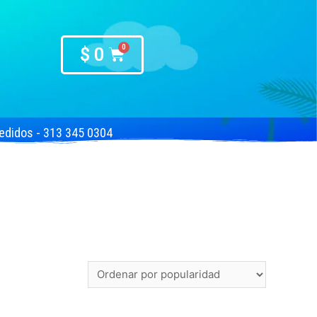
$
0
edidos - 313 345 0304