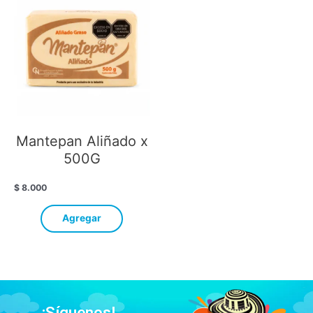
Mantepan Aliñado x
500G
$
8.000
Agregar
¡Síguenos!