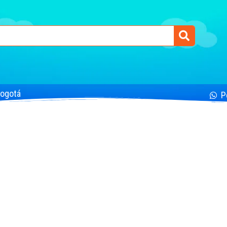
Bogotá
P