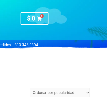
$
0
edidos - 313 345 0304