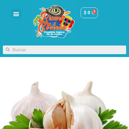
$
0
Sueros y Quesos
Fruver Costeño
Pescados y Carnes
Bollos Fritos y Pasabocas
Condimentos Salsas Aceites y Utensilios
Panadería Costeña
Dulces y Mecato
Bebidas y licores