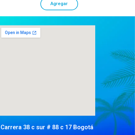
Agregar
Carrera 38 c sur # 88 c 17 Bogotá