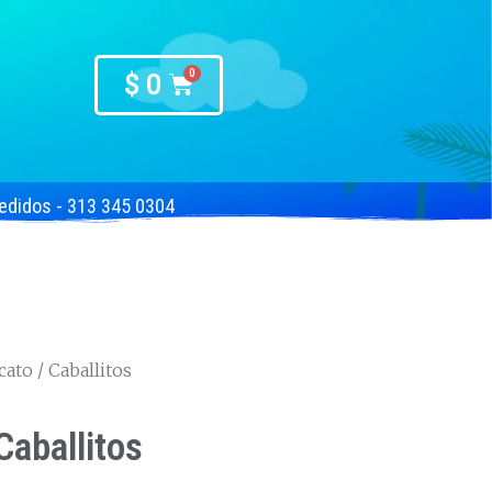
$
0
edidos - 313 345 0304
cato
/ Caballitos
Caballitos