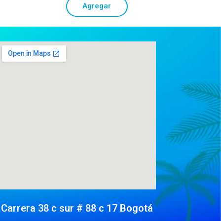
Agregar
Carrera 38 c sur # 88 c 17 Bogotá