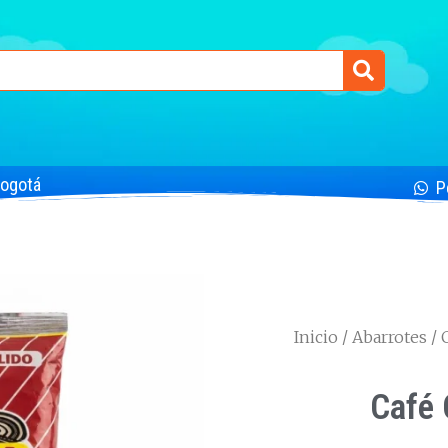
Bogotá
P
Inicio
/
Abarrotes
/ 
Café 