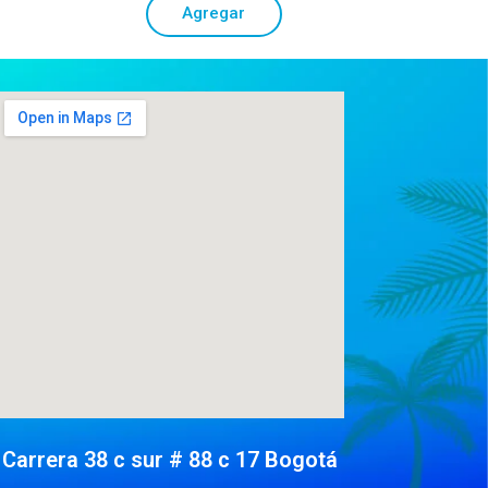
Agregar
Carrera 38 c sur # 88 c 17 Bogotá