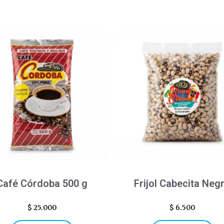
Café Córdoba 500 g
Frijol Cabecita Neg
$
25.000
$
6.500