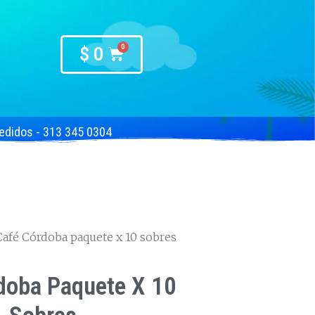
$
0
edidos - 313 345 0304
Café Córdoba paquete x 10 sobres
doba Paquete X 10