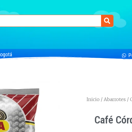
Bogotá
P
Inicio
/
Abarrotes
/ 
Café Cór