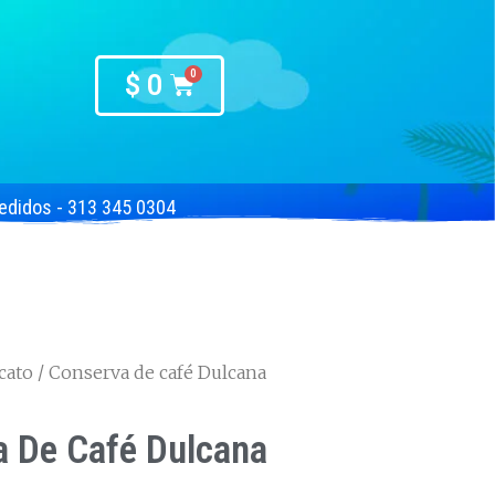
$
0
edidos - 313 345 0304
cato
/ Conserva de café Dulcana
a De Café Dulcana