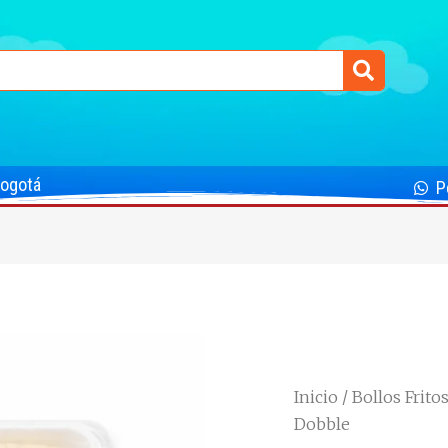
Bogotá
P
Inicio
/
Bollos Frito
Dobble