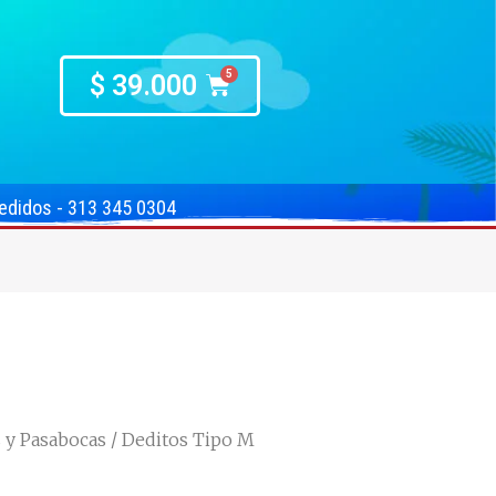
$
39.000
edidos - 313 345 0304
s y Pasabocas
/ Deditos Tipo M