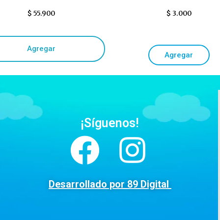
$
55.900
$
3.000
Agregar
Agregar
¡Síguenos!
Desarrollado por 89 Digital