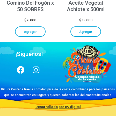
Comino Del Fogón x
Aceite Vegetal
50 SOBRES
Achiote x 500ml
$
6.000
$
18.000
Agregar
Agregar
¡Síguenos!
Ricura Costeña trae la comida típica de la costa colombiana para los paisanos
que se encuentran en Bogotá y quieren saborear las delicias tradicionales.
Desarrollado por 89 digital