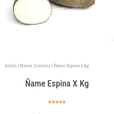
Inicio
/
Fruver Costeño
/ Ñame Espina x kg
Ñame Espina X Kg




