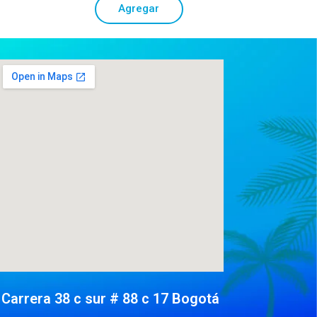
Agregar
Carrera 38 c sur # 88 c 17 Bogotá