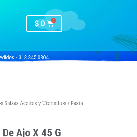
$
0
edidos - 313 345 0304
 Salsas Aceites y Utensilios
/ Pasta
 De Ajo X 45 G