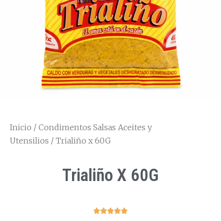
Inicio
/
Condimentos Salsas Aceites y
Utensilios
/ Trialiño x 60G
Trialiño X 60G




