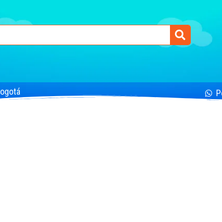
Bogotá
P