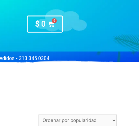
$
0
edidos - 313 345 0304