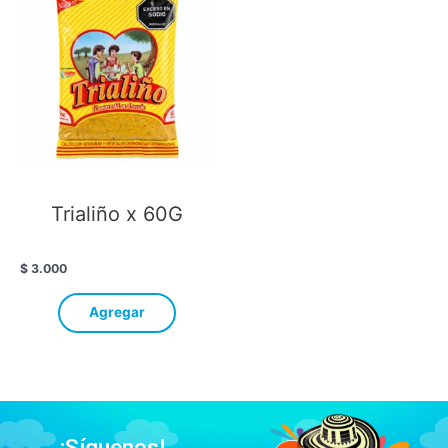
Trialiño x 60G
$
3.000
Agregar
¡Síguenos!