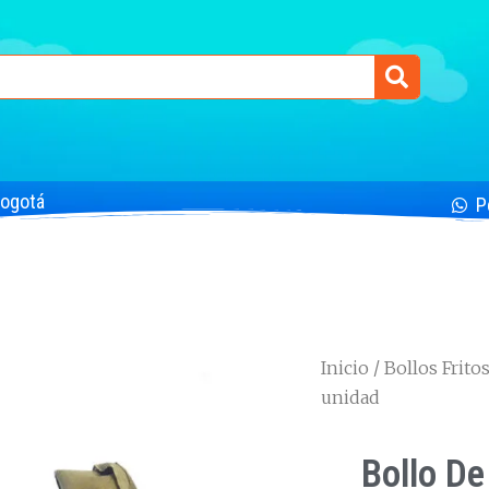
Bogotá
P
Inicio
/
Bollos Frito
unidad
Bollo De