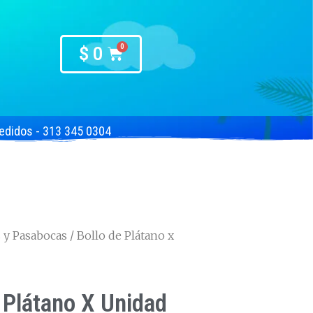
$
0
edidos - 313 345 0304
s y Pasabocas
/ Bollo de Plátano x
 Plátano X Unidad