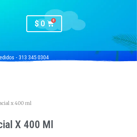
$
0
edidos - 313 345 0304
acial x 400 ml
cial X 400 Ml