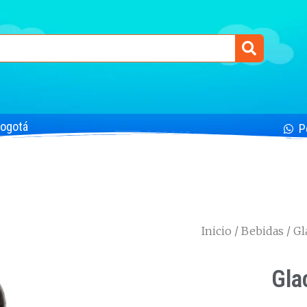
Bogotá
P
Inicio
/
Bebidas
/ Gl
Gla