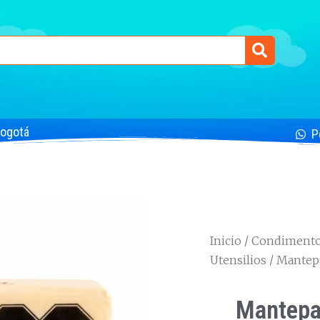
Bogotá
P
Inicio
/
Condimentos
Utensilios
/ Mantep
Mantepa