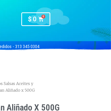
$
0
edidos - 313 345 0304
 Salsas Aceites y
an Aliñado x 500G
n Aliñado X 500G