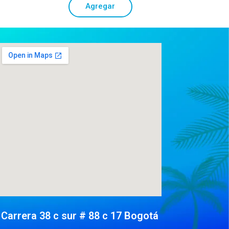
Agregar
Carrera 38 c sur # 88 c 17 Bogotá