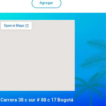
Agregar
Carrera 38 c sur # 88 c 17 Bogotá