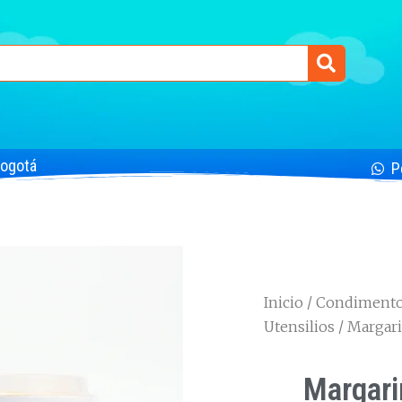
Bogotá
P
Inicio
/
Condimentos
Utensilios
/ Margar
Margari