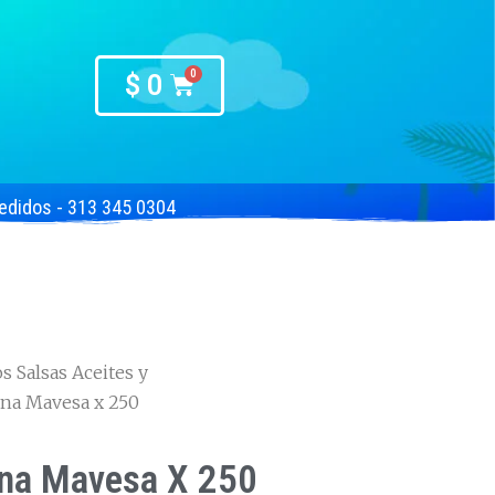
$
0
edidos - 313 345 0304
 Salsas Aceites y
ina Mavesa x 250
na Mavesa X 250