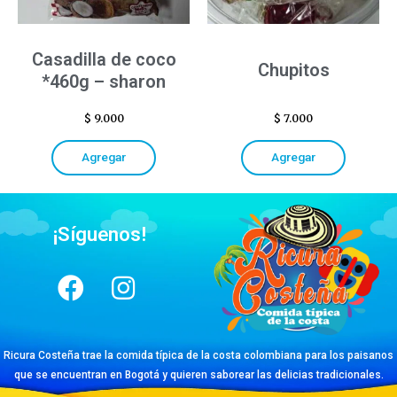
Casadilla de coco
Chupitos
*460g – sharon
$
9.000
$
7.000
Agregar
Agregar
¡Síguenos!
Ricura Costeña trae la comida típica de la costa colombiana para los paisanos
que se encuentran en Bogotá y quieren saborear las delicias tradicionales.