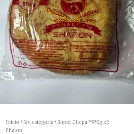
Inicio
/
Sin categoría
/ Super Chepa *570g x2 –
Sharon