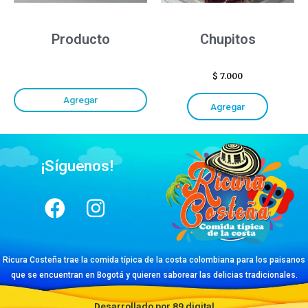
Producto
Chupitos
$
7.000
Agregar
Agregar
¡Síguenos!
Ricura Costeña trae la comida típica de la costa colombiana para los paisanos
que se encuentran en Bogotá y quieren saborear las delicias tradicionales.
Desarrollado por 89 digital