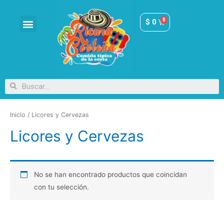
$
0
Sueros y Quesos
Fruver Costeño
Pescados y Carnes
Bollos Fritos y Pasabocas
Condimentos Salsas Aceites y Utensilios
Panadería Costeña
Dulces y Mecato
Bebidas y licores
Inicio
/ Licores y Cervezas
Licores y Cervezas
No se han encontrado productos que coincidan
con tu selección.