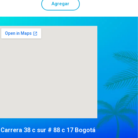
Agregar
Carrera 38 c sur # 88 c 17 Bogotá