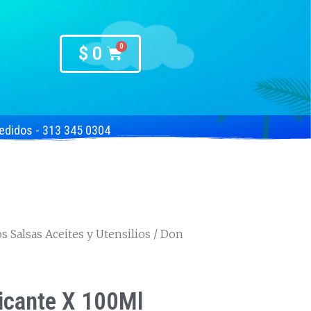
$
0
edidos - 313 345 0304
 Salsas Aceites y Utensilios
/ Don
icante X 100Ml