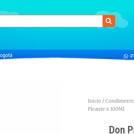
Bogotá
P
Inicio
/
Condimentos
Picante x 100Ml
Don P