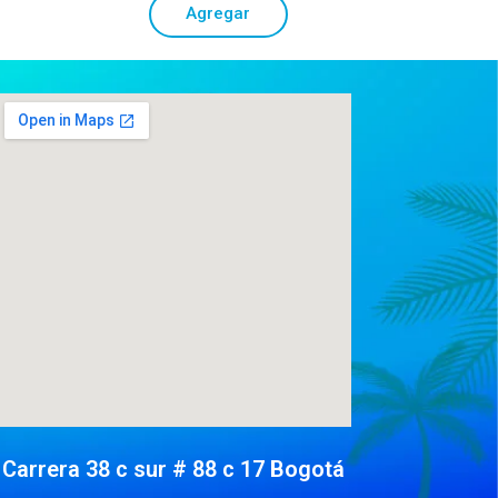
Agregar
Carrera 38 c sur # 88 c 17 Bogotá