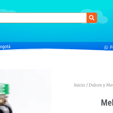
Bogotá
P
Inicio
/
Dulces y Me
Mel