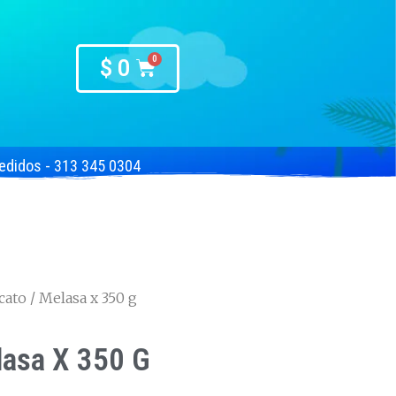
$
0
edidos - 313 345 0304
cato
/ Melasa x 350 g
asa X 350 G