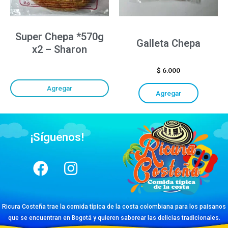
Super Chepa *570g
Galleta Chepa
x2 – Sharon
$
6.000
Agregar
Agregar
¡Síguenos!
Ricura Costeña trae la comida típica de la costa colombiana para los paisanos
que se encuentran en Bogotá y quieren saborear las delicias tradicionales.