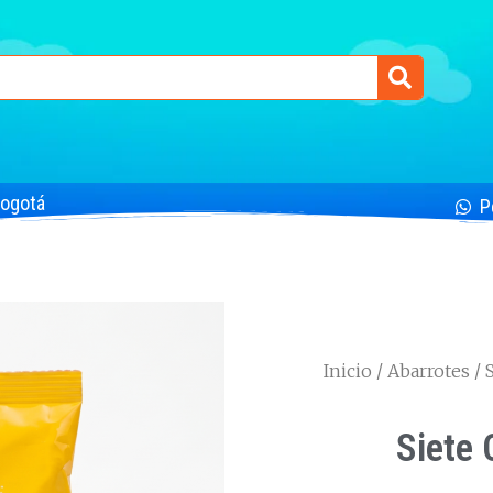
Bogotá
P
Inicio
/
Abarrotes
/ 
Siete 