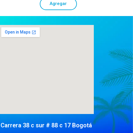
Agregar
Carrera 38 c sur # 88 c 17 Bogotá